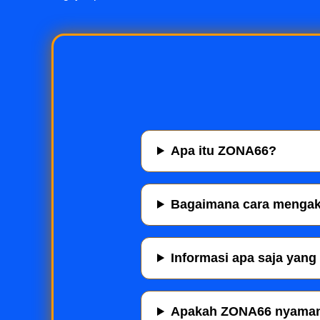
Apa itu ZONA66?
Bagaimana cara menga
Informasi apa saja yang
Apakah ZONA66 nyaman