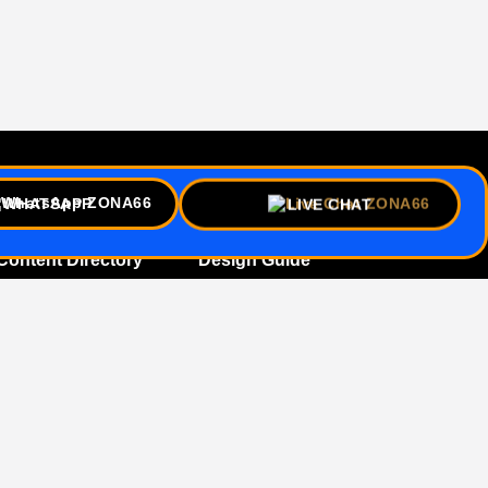
Explore
Artists
LIVE CHAT
WHATSAPP
All Designs
Artist Signup
Content Directory
Design Guide
Featubrown Artists
TeePublic Blog
Newest Designers
Newest T-Shirts
Tag Directory