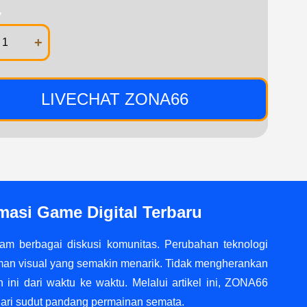
y
+
LIVECHAT ZONA66
asi Game Digital Terbaru
lam berbagai diskusi komunitas. Perubahan teknologi
laman visual yang semakin menarik. Tidak mengherankan
i dari waktu ke waktu. Melalui artikel ini, ZONA66
 dari sudut pandang permainan semata.