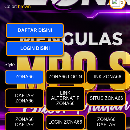
`2
Color:
brown
DAFTAR DISINI
LOGIN DISINI
Style
ZONA66
ZONA66 LOGIN
LINK ZONA66
LINK
DAFTAR
ALTERNATIF
SITUS ZONA66
ZONA66
ZONA66
ZONA66
ZONA66
LOGIN ZONA66
DAFTAR
DAFTAR