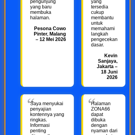
pengunjung
yang
yang baru
tersedia
membuka
cukup
halaman.
membantu
untuk
Pesona Cowo
memahami
Pinter, Malang
langkah
– 12 Mei 2026
pengecekan
dasar.
Kevin
Sanjaya,
Jakarta –
18 Juni
2026
Saya menyukai
Halaman
penyajian
ZONA66
kontennya yang
dapat
ringkas.
dibuka
Informasi
dengan
penting
nyaman dari