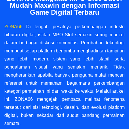
Mudah Maxwin dengan Informasi
Game Digital Terbaru
ZONA66
Di tengah pesatnya perkembangan industri
hiburan digital, istilah MPO Slot semakin sering muncul
dalam berbagai diskusi komunitas. Perubahan teknologi
membuat setiap platform berlomba menghadirkan tampilan
yang lebih modern, sistem yang lebih stabil, serta
pengalaman visual yang semakin menarik. Tidak
mengherankan apabila banyak pengguna mulai mencari
referensi untuk memahami bagaimana perkembangan
kategori permainan ini dari waktu ke waktu. Melalui artikel
ini, ZONA66 mengajak pembaca melihat fenomena
tersebut dari sisi teknologi, desain, dan evolusi platform
digital, bukan sekadar dari sudut pandang permainan
semata.