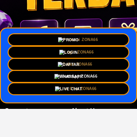
PROMO
LOGIN
DAFTAR
© 2026 ZONA66. All rights reserved.
WHATSAPP
Myearthzy
ZONA66
LIVE CHAT
Support
About Us
Order Status
About Us
Contact Us
Accessibility
Coupon Codes
Create a Dashery Store