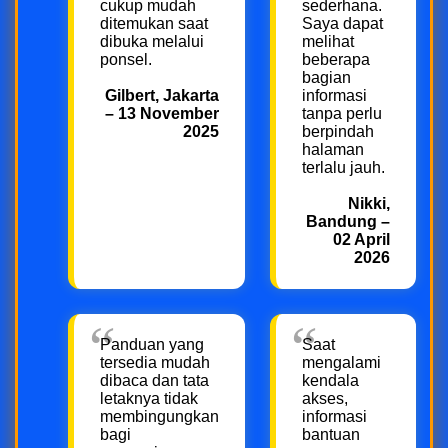
cukup mudah
sederhana.
ditemukan saat
Saya dapat
dibuka melalui
melihat
ponsel.
beberapa
bagian
Gilbert, Jakarta
informasi
– 13 November
tanpa perlu
2025
berpindah
halaman
terlalu jauh.
Nikki,
Bandung –
02 April
2026
Panduan yang
Saat
tersedia mudah
mengalami
dibaca dan tata
kendala
letaknya tidak
akses,
membingungkan
informasi
bagi
bantuan