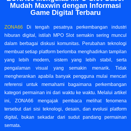
Mudah Maxwin dengan Informasi
Game Digital Terbaru
ZONA66
Di tengah pesatnya perkembangan industri
hiburan digital, istilah MPO Slot semakin sering muncul
dalam berbagai diskusi komunitas. Perubahan teknologi
membuat setiap platform berlomba menghadirkan tampilan
yang lebih modern, sistem yang lebih stabil, serta
pengalaman visual yang semakin menarik. Tidak
mengherankan apabila banyak pengguna mulai mencari
referensi untuk memahami bagaimana perkembangan
kategori permainan ini dari waktu ke waktu. Melalui artikel
ini, ZONA66 mengajak pembaca melihat fenomena
tersebut dari sisi teknologi, desain, dan evolusi platform
digital, bukan sekadar dari sudut pandang permainan
semata.