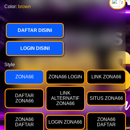
`2
Color:
brown
DAFTAR DISINI
LOGIN DISINI
Style
ZONA66
ZONA66 LOGIN
LINK ZONA66
LINK
DAFTAR
ALTERNATIF
SITUS ZONA66
ZONA66
ZONA66
ZONA66
ZONA66
LOGIN ZONA66
DAFTAR
DAFTAR