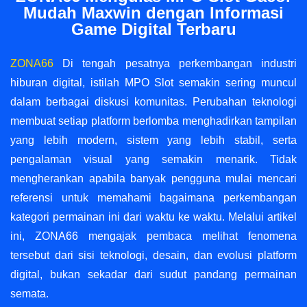
Mudah Maxwin dengan Informasi
Game Digital Terbaru
ZONA66
Di tengah pesatnya perkembangan industri
hiburan digital, istilah MPO Slot semakin sering muncul
dalam berbagai diskusi komunitas. Perubahan teknologi
membuat setiap platform berlomba menghadirkan tampilan
yang lebih modern, sistem yang lebih stabil, serta
pengalaman visual yang semakin menarik. Tidak
mengherankan apabila banyak pengguna mulai mencari
referensi untuk memahami bagaimana perkembangan
kategori permainan ini dari waktu ke waktu. Melalui artikel
ini, ZONA66 mengajak pembaca melihat fenomena
tersebut dari sisi teknologi, desain, dan evolusi platform
digital, bukan sekadar dari sudut pandang permainan
semata.