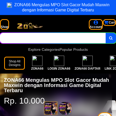
ZONA66 Mengulas MPO Slot Gacor Mudah Maxwin
Akses Login Cepat dan Stabil.
dengan Informasi Game Digital Terbaru
Bonus Menarik Setiap Hari!
Cart
Shop
Account
Daftar dan Login Sekarang Juga!
Explore Categories
Popular Products
Shop All
Designs
ZONA66
LOGIN ZONA66
ZONA66 DAFTAR
LINK Z
ZONA66 Mengulas MPO Slot Gacor Mudah
Maxwin dengan Informasi Game Digital
Terbaru
Rp. 10.000